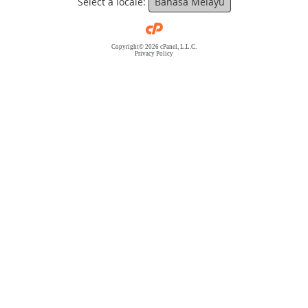
Select a locale:
Bahasa Melayu
Copyright© 2026 cPanel, L.L.C.
Privacy Policy